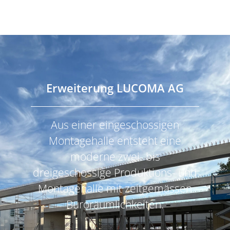
Erweiterung LUCOMA AG
Aus einer eingeschossigen
Montagehalle entsteht eine
moderne zwei- bis
dreigeschossige Produktions- und
Montagehalle mit zeitgemässen
Büroräumlichkeiten.